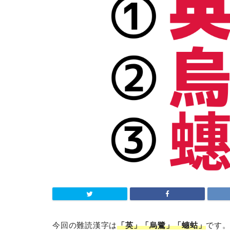
今回の難読漢字は
「英」「烏鷺」「蟪蛄」
です