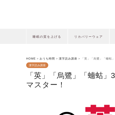
睡眠の質を上げる
リカバリーウェア
HOME
>
おうち時間
>
漢字読み講座
>
「英」「烏鷺」「蟪蛄」
漢字読み講座
「英」「烏鷺」「蟪蛄」
マスター！