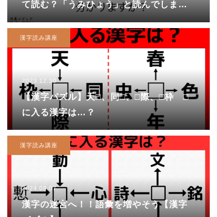
て読む？「うみひょう」と読んでしまっ
たあなたは…?
漢字読み講座
2023.12.30
【漢字パズル】天□、同□、□際、□枠 □
に入る漢字は…？
漢字読み講座
2024.09.07
漢字の迷宮へ！！語彙を増やそう【漢字