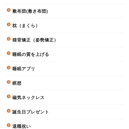
敷布団(敷き布団)
枕（まくら）
猫背矯正（姿勢矯正）
睡眠の質を上げる
睡眠アプリ
瞑想
磁気ネックレス
誕生日プレゼント
退職祝い