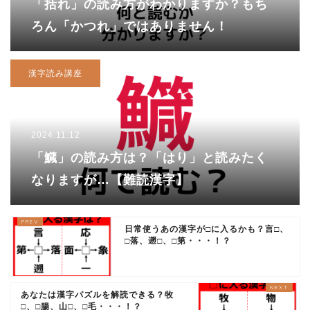
「括れ」の読み方がわかりますか？もち
ろん「かつれ」ではありません！
漢字読み講座
2024.11.12
「鱵」の読み方は？「はり」と読みたく
なりますが…【難読漢字】
日常使うあの漢字が□に入るかも？言□、
□落、遡□、□第・・・！？
あなたは漢字パズルを解読できる？牧
□、□腸、山□、□毛・・・！？