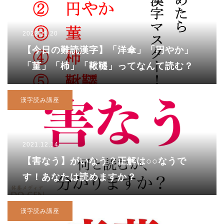
2022.11.20
【今日の難読漢字】「洋傘」「円やか」
「菫」「杮」「鞦韆」ってなんて読む？
漢字読み講座
2021.12.14
【害なう】がいなう？正解は○○なうで
す！あなたは読めますか？
漢字読み講座