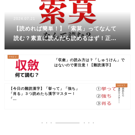
2024.07.21
【読めれば簡単！】「索莫」ってなんて
読む？素直に読んだら読めるはず！正解
は……
「収斂」の読み方は？「しゅうけん」で
はないので要注意！【難読漢字】
【今日の難読漢字】「挙って」「強ち」
「肖る」３つ読めたら漢字マスター！
「...