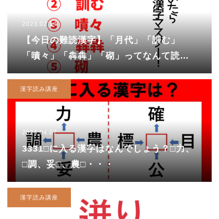
2023.02.14
【今日の難読漢字】「月代」「訓む」
「嘖々」「犇犇」「砌」ってなんて読
む？
漢字読み講座
2024.04.07
3331□に入る漢字はなんでしょう？□力、
□調、妥□、農□・・・
漢字読み講座