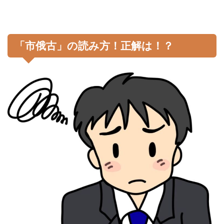
「市俄古」の読み方！正解は！？