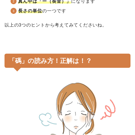
真ん中は「ー（長音）」
になります
長さの単位
の一つです
以上の3つのヒントから考えてみてくださいね。
「碼」の読み方！正解は！？