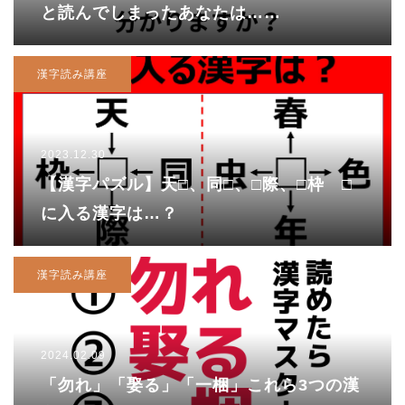
と読んでしまったあなたは……
漢字読み講座
2023.12.30
【漢字パズル】天□、同□、□際、□枠 □
に入る漢字は…？
漢字読み講座
2024.02.09
「勿れ」「娶る」「一梱」これら3つの漢