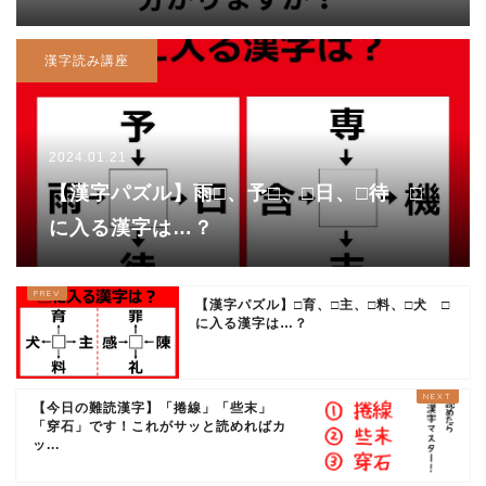
漢字読み講座
2024.01.21
【漢字パズル】雨□、予□、□日、□待 □
に入る漢字は…？
【漢字パズル】□育、□主、□料、□犬 □
に入る漢字は…？
【今日の難読漢字】「捲線」「些末」
「穿石」です！これがサッと読めればカ
ッ...