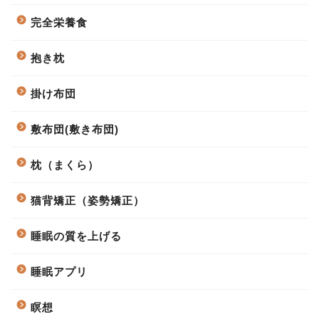
完全栄養食
抱き枕
掛け布団
敷布団(敷き布団)
枕（まくら）
猫背矯正（姿勢矯正）
睡眠の質を上げる
睡眠アプリ
瞑想