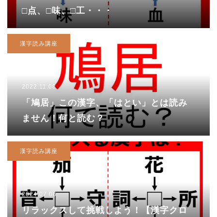
□点、□味、□工・・・
漢字読み講座
2022.11.08
「鳩居」この漢字、「はとい」とは読み
ません！何と読む？
漢字読み講座
2024.07.06
リラックスして挑戦しよう！【漢字クロ