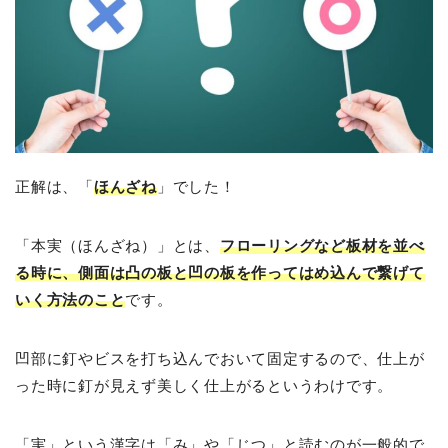
正解は、「
ほんざね
」でした！
「本実（ほんざね）」とは、
フローリングなど板材を並べ
る時に、側面は凸の板と凹の板を作ってはめ込んで繋げて
いく方法のこと
です。
凹部に釘やビスを打ち込んでおいて固定するので、仕上が
った時に釘が見えず美しく仕上がるというわけです。
「実」という漢字は「み」や「じつ」と読むのが一般的で