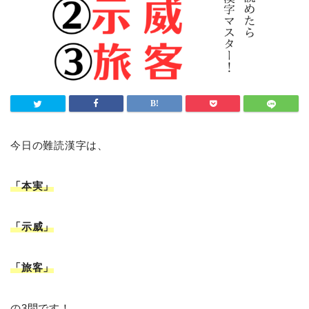
今日の難読漢字は、
「本実」
「示威」
「旅客」
の3問です！