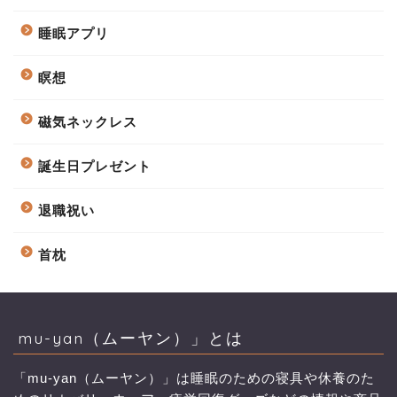
睡眠アプリ
瞑想
磁気ネックレス
誕生日プレゼント
退職祝い
首枕
mu-yan（ムーヤン）」とは
「mu-yan（ムーヤン）」は睡眠のための寝具や休養のた