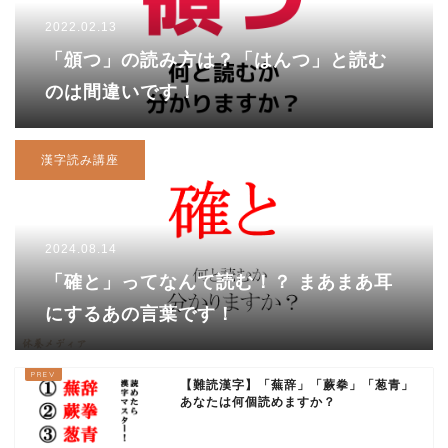
2022.02.13
「頒つ」の読み方は？「はんつ」と読む
のは間違いです！
漢字読み講座
2024.08.14
「確と」ってなんて読む！？ まあまあ耳
にするあの言葉です！
【難読漢字】「蕪辞」「蕨拳」「葱青」
あなたは何個読めますか？