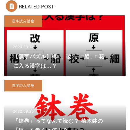
RELATED POST
漢字読み講座
2023.08.14
【漢字パズル】構□、改□、□船、□花 □
に入る漢字は…？
漢字読み講座
2022.08.25
「鉢巻」ってなんて読む？ 植木鉢の