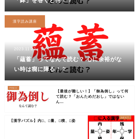
「鉢」を巻くと何！？
漢字読み講座
2023.11.22
「蘊蓄」ってなんて読む？ 心に余裕がな
い時は癇に障る！？
【最後が難しい！】「御為倒し」って何
て読む？「おんためだおし」ではない
ん...
【漢字パズル】内□、□量、□積、□姿