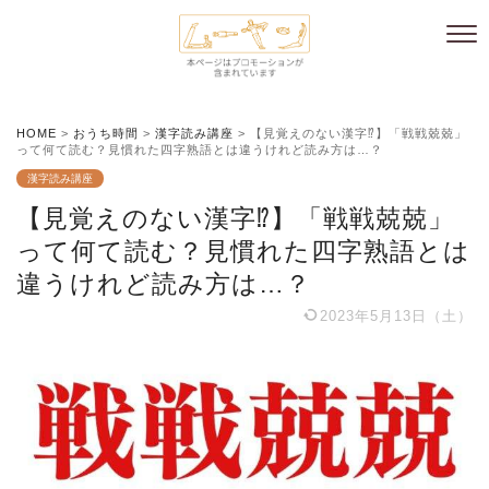
HOME
>
おうち時間
>
漢字読み講座
>
【見覚えのない漢字⁉︎】「戦戦兢兢」
って何て読む？見慣れた四字熟語とは違うけれど読み方は…？
漢字読み講座
【見覚えのない漢字⁉︎】「戦戦兢兢」
って何て読む？見慣れた四字熟語とは
違うけれど読み方は…？
2023年5月13日（土）