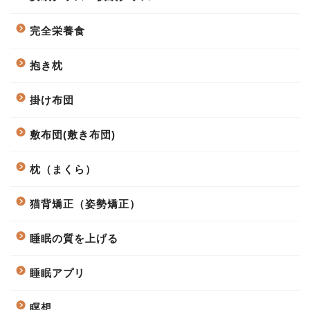
完全栄養食
抱き枕
掛け布団
敷布団(敷き布団)
枕（まくら）
猫背矯正（姿勢矯正）
睡眠の質を上げる
睡眠アプリ
瞑想