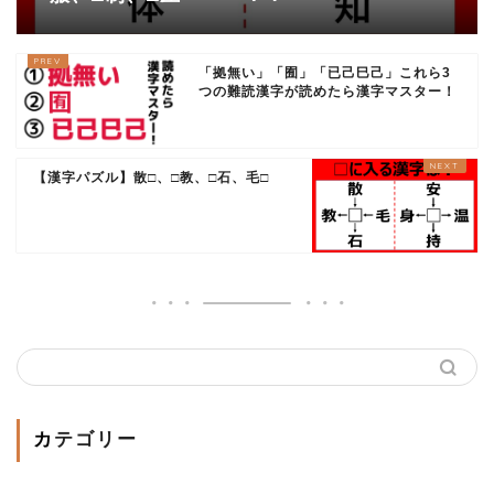
「拠無い」「囿」「已己巳己」これら3
つの難読漢字が読めたら漢字マスター！
【漢字パズル】散□、□教、□石、毛□
カテゴリー