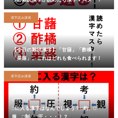
漢字読み講座
2021.11.11
【今日の難読漢字】「甘藷」「酢橘」
「菜蕗」。これはどれも食べられます！
漢字読み講座
2025.02.24
□に入る漢字はなんでしょう？□約、□
服、□制、□圧・・・！？