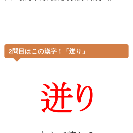
2問目はこの漢字！「迸り」