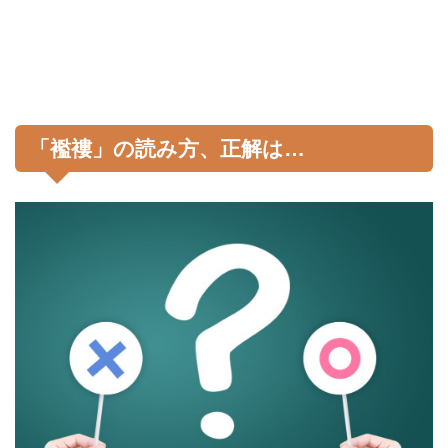
「襤褸」の読み方、正解は…