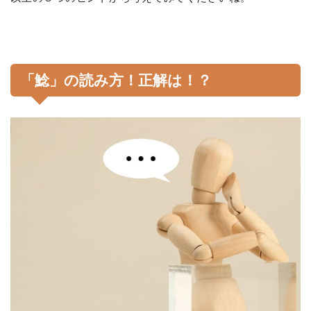
「鯰」の読み方！正解は！？