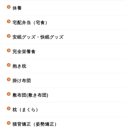
休養
宅配弁当（宅食）
安眠グッズ・快眠グッズ
完全栄養食
抱き枕
掛け布団
敷布団(敷き布団)
枕（まくら）
猫背矯正（姿勢矯正）