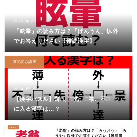
2023.04.23
「眩暈」の読み方は？「げんうん」以外
でお答えください【難読漢字】
漢字読み講座
2024.05.19
【漢字パズル】薄□、□先、□福、不□ □
に入る漢字は…？
「老翁」の読み方は？「ろうおう」「ろ
うや」以外でお答えください【難読漢