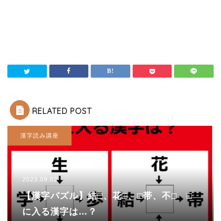
RELATED POST
漢字読み講座
2023.09.02
【漢字パズル】結□、花□、□帯、不□ □
に入る漢字は…？