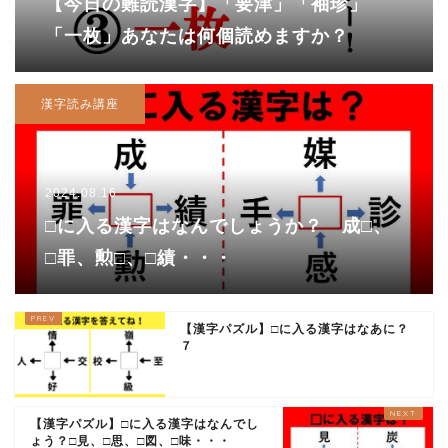
【今日の難読漢字】「要津」「袖珍」
「一枚」あなたは何個読めますか？
漢字読み講座
2024.08.16
□に入る漢字はなんでしょうか？ 成□、
□罪、勲□、□績・・・
【漢字パズル】□に入る漢字はなあに？
７
【漢字パズル】□に入る漢字はなんでし
ょう？□見、□思、□図、□味・・・