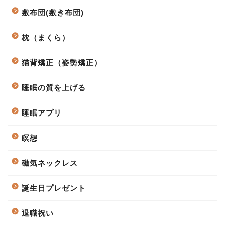
敷布団(敷き布団)
枕（まくら）
猫背矯正（姿勢矯正）
睡眠の質を上げる
睡眠アプリ
瞑想
磁気ネックレス
誕生日プレゼント
退職祝い