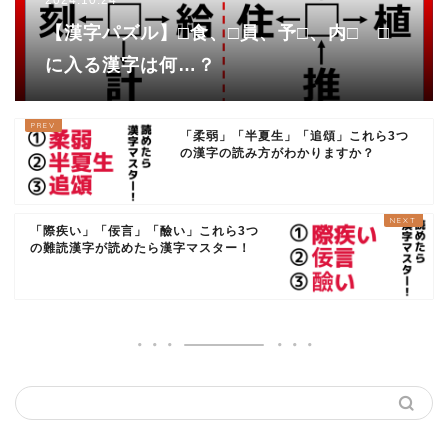
【漢字パズル】□食、□員、予□、内□ □
に入る漢字は何…？
「柔弱」「半夏生」「追頌」これら3つ
の漢字の読み方がわかりますか？
「際疾い」「佞言」「醶い」これら3つ
の難読漢字が読めたら漢字マスター！