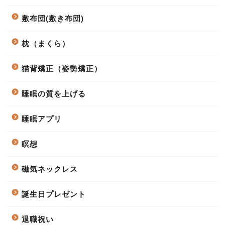
敷布団(敷き布団)
枕（まくら）
猫背矯正（姿勢矯正）
睡眠の質を上げる
睡眠アプリ
瞑想
磁気ネックレス
誕生日プレゼント
退職祝い