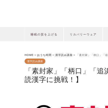
睡眠の質を上げる
リカバリーウェア
HOME
>
おうち時間
>
漢字読み講座
>
「素封家」「柄口」「追
漢字読み講座
「素封家」「柄口」「追
読漢字に挑戦！】