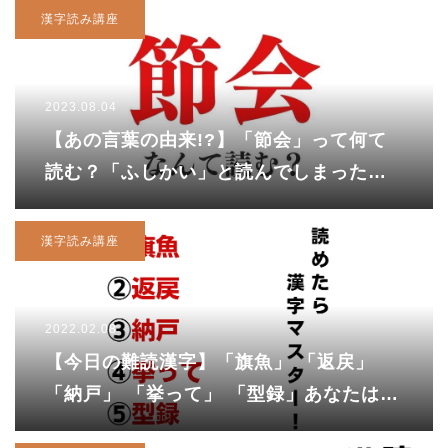
漢字読み講座
2023.08.04
【あの言葉の由来!?】「節会」って何て
読む？「ふしかい」と読んでしまったら
不正解！正解は……
漢字読み講座
2022.02.08
【今日の難読漢字】「旗魚」 「返戻」
「納戸」 「挙って」 「型録」あなたは読
めますか？