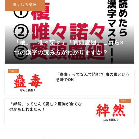
漢字読み講座
2023.08.23
「榎」「唯々諾々」「賓頭盧廻」これら3
つの漢字の読み方がわかりますか？
「蠱毒」ってなんて読む？ 虫の毒という
意味でOK！
「綽然」ってなんて読む？度胸が全てな
のかもしれません！