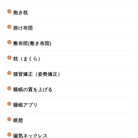
抱き枕
掛け布団
敷布団(敷き布団)
枕（まくら）
猫背矯正（姿勢矯正）
睡眠の質を上げる
睡眠アプリ
瞑想
磁気ネックレス