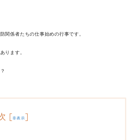
。
消防関係者たちの仕事始めの行事です。
もあります。
か？
次
[
]
非表示