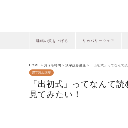
睡眠の質を上げる
リカバリーウェア
HOME
>
おうち時間
>
漢字読み講座
>
「出初式」ってなんて読
漢字読み講座
「出初式」ってなんて読
見てみたい！