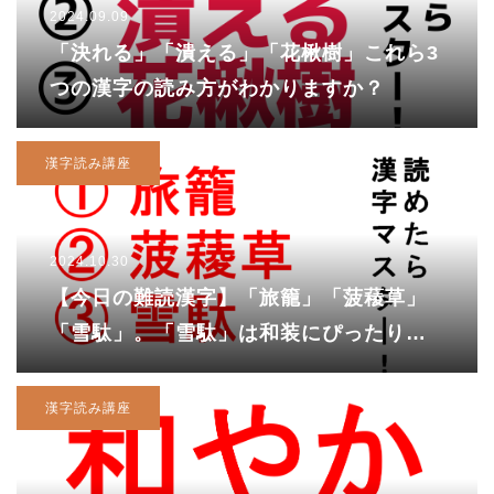
2024.09.09
「決れる」「潰える」「花楸樹」これら3
つの漢字の読み方がわかりますか？
漢字読み講座
2024.10.30
【今日の難読漢字】「旅籠」「菠薐草」
「雪駄」。「雪駄」は和装にぴったりの
履物！
漢字読み講座