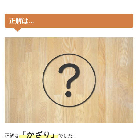
正解は…
「かざり」
正解は
でした！