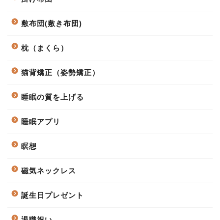
敷布団(敷き布団)
枕（まくら）
猫背矯正（姿勢矯正）
睡眠の質を上げる
睡眠アプリ
瞑想
磁気ネックレス
誕生日プレゼント
退職祝い