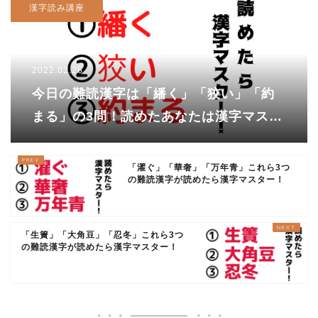
漢字読み講座
2022.02.26
今日の難読漢字は「繙く」「狡い」「約
まる」の3問！読めたあなたは漢字マスタ
ー！
「濯ぐ」「華奢」「万年青」これら3つ
の難読漢字が読めたら漢字マスター！
「生簀」「大角豆」「忍冬」これら3つ
の難読漢字が読めたら漢字マスター！