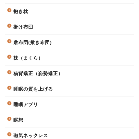
抱き枕
掛け布団
敷布団(敷き布団)
枕（まくら）
猫背矯正（姿勢矯正）
睡眠の質を上げる
睡眠アプリ
瞑想
磁気ネックレス