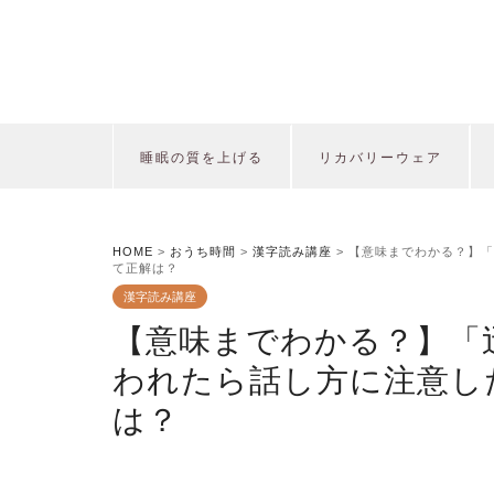
睡眠の質を上げる
リカバリーウェア
HOME
>
おうち時間
>
漢字読み講座
>
【意味までわかる？】「
て正解は？
漢字読み講座
【意味までわかる？】「
われたら話し方に注意し
は？