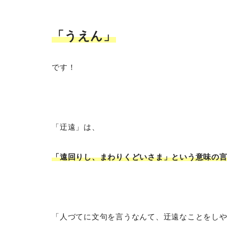
「うえん
」
です！
「迂遠」は、
「遠回りし、まわりくどいさま」という意味の
「人づてに文句を言うなんて、迂遠なことをし