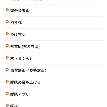
完全栄養食
抱き枕
掛け布団
敷布団(敷き布団)
枕（まくら）
猫背矯正（姿勢矯正）
睡眠の質を上げる
睡眠アプリ
瞑想