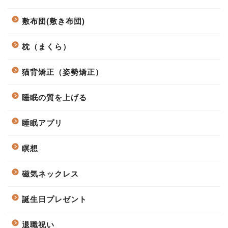
敷布団(敷き布団)
枕（まくら）
猫背矯正（姿勢矯正）
睡眠の質を上げる
睡眠アプリ
瞑想
磁気ネックレス
誕生日プレゼント
退職祝い