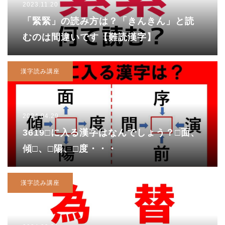
2023.11.20
「緊緊」の読み方は？「きんきん」と読
むのは間違いです【難読漢字】
漢字読み講座
2024.04.29
3619□に入る漢字はなんでしょう？□面、
傾□、□陽、□度・・・
漢字読み講座