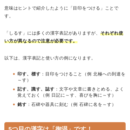
意味はヒントで紹介したように「目印をつける」ことで
す。
「しるす」には多くの漢字表記がありますが、
それぞれ
使
い方が異なるので注意が必要です。
以下は、漢字表記と使い方の例になります。
印す、標す
：目印をつけること（例 北極への到達を
～す）
記す、識す、誌す
：文字や文章に書きとめる、よく
覚えておく（例 日記に～す、喜びを胸に～す）
銘す
：石碑や器具に刻む（例 石碑に名を～す）
5つ目の漢字は「御湿」です！