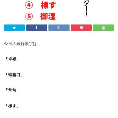
今日の難解漢字は、
「卓袱」
「蝦蟇口」
「苛苛」
「標す」