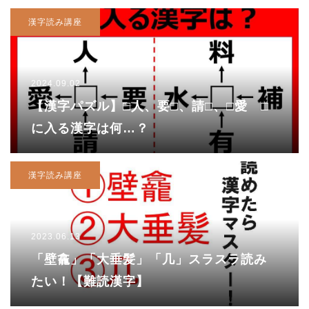
漢字読み講座
2024.09.02
【漢字パズル】□人、要□、請□、□愛 □
に入る漢字は何…？
漢字読み講座
2023.06.13
「壁龕」「大垂髪」「几」スラスラ読み
たい！【難読漢字】