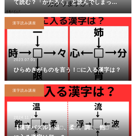
て読む？「かたろく」と読んでしまった
あなたは…?
漢字読み講座
2023.07.01
ひらめきがものを言う！□に入る漢字は？
漢字読み講座
2024.11.19
【漢字パズル】温□、柔□、調□、飽□ □