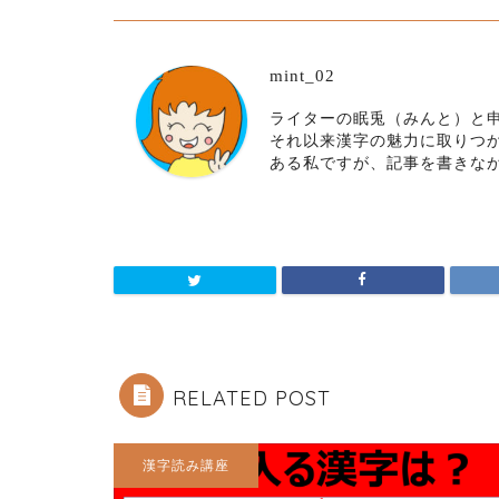
mint_02
ライターの眠兎（みんと）と申
それ以来漢字の魅力に取りつ
ある私ですが、記事を書きな
RELATED POST
漢字読み講座