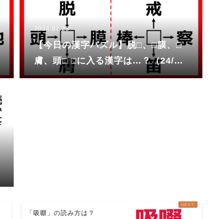
2024.07.25
【今日の漢字パズル】脱□、□膜、□
膚、頭□ □に入る漢字は…？（24/0
7/25②）
「吸啜」の読み方は？