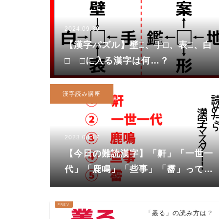
2024.09.30
【漢字パズル】壁□、手□、表□、白
□ □に入る漢字は何…？
漢字読み講座
2023.08.17
【今日の難読漢字】「鼾」「一世一
代」「鹿鳴」「些事」「霤」ってな
んて読む？
「叢る」の読み方は？