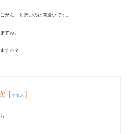
「ごがん」と読むのは間違いです。
しますね。
りますか？
次
[
]
非表示
ら