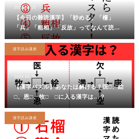
2022.06.10
【今日の難読漢字】「眇める」「柵」
「兵」「粗相」「反故」ってなんて読
む？
漢字読み講座
2024.06.30
【漢字パズル】あなたは解ける？医□、絵
□、恩□、牧□ □に入る漢字は…？
漢字読み講座