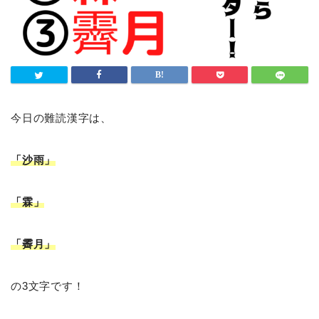
今日の難読漢字は、
「沙雨」
「霖」
「霽月」
の3文字です！