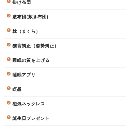
掛け布団
敷布団(敷き布団)
枕（まくら）
猫背矯正（姿勢矯正）
睡眠の質を上げる
睡眠アプリ
瞑想
磁気ネックレス
誕生日プレゼント