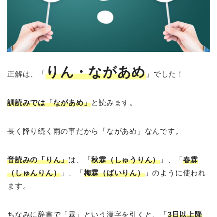
りん・ながあめ
正解は、「
」でした！
訓読みでは「ながあめ」
と読みます。
長く降り続く雨の事だから「ながあめ」なんです。
音読みの「りん」
は、「
秋霖（しゅうりん）
」、「
春霖
（しゅんりん）
」、「
梅霖（ばいりん）
」のように使われ
ます。
ちなみに辞書で「霖」という漢字を引くと、「
3日以上降