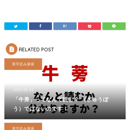
RELATED POST
漢字読み講座
2025.02.01
「牛蒡」ってなんて読む？ （ぎゅうぼ
う）ではないのです！
漢字読み講座