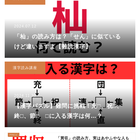
2024.07.12
「杣」の読み方は？「せん」に似ている
けど違いますよ【難読漢字】
漢字読み講座
2024.11.30
【漢字パズル】難問に挑戦！充□、祝□、
終□、節□ □に入る漢字は何…？
「買収」の読み方、実はあやふやな人も