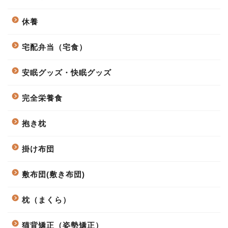
休養
宅配弁当（宅食）
安眠グッズ・快眠グッズ
完全栄養食
抱き枕
掛け布団
敷布団(敷き布団)
枕（まくら）
猫背矯正（姿勢矯正）