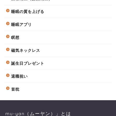
睡眠の質を上げる
睡眠アプリ
瞑想
磁気ネックレス
誕生日プレゼント
退職祝い
首枕
mu-yan（ムーヤン）」とは