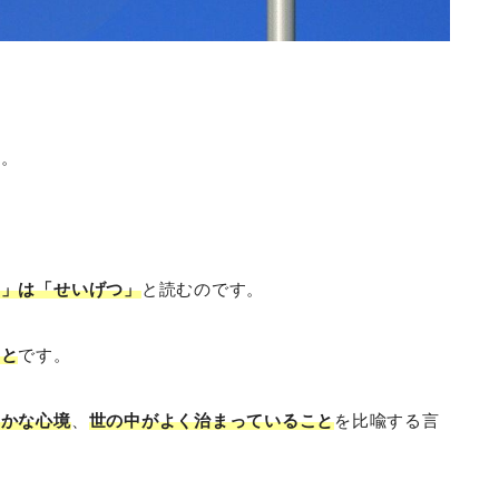
ね。
月」は「せいげつ」
と読むのです。
こと
です。
やかな心境
、
世の中がよく治まっていること
を比喩する言