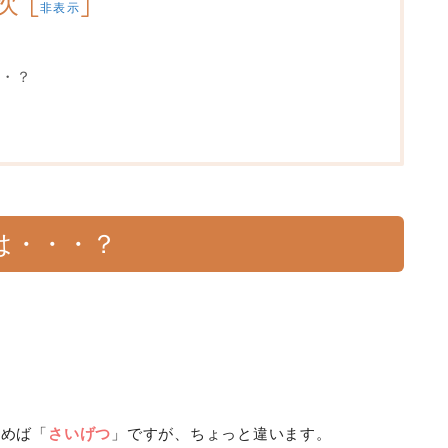
次
[
]
非表示
・？
は・・・？
読めば「
さいげつ
」ですが、ちょっと違います。