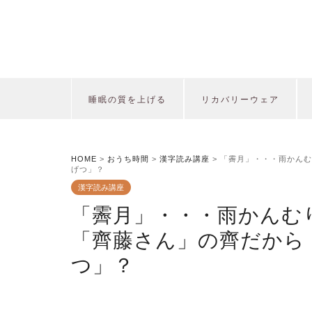
睡眠の質を上げる
リカバリーウェア
HOME
>
おうち時間
>
漢字読み講座
>
「霽月」・・・雨かんむ
げつ」？
漢字読み講座
「霽月」・・・雨かんむ
「齊藤さん」の齊だから
つ」？