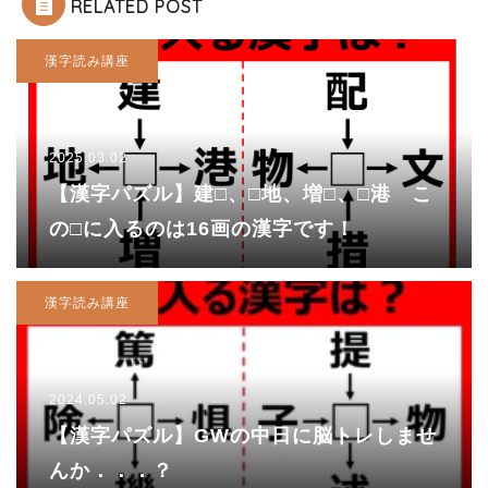
RELATED POST
漢字読み講座
2025.03.02
【漢字パズル】建□、□地、増□、□港 こ
の□に入るのは16画の漢字です！
漢字読み講座
2024.05.02
【漢字パズル】GWの中日に脳トレしませ
んか．．．？