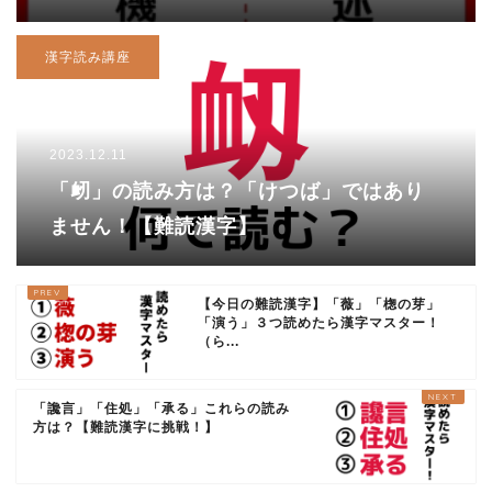
漢字読み講座
2023.12.11
「衂」の読み方は？「けつば」ではあり
ません！【難読漢字】
【今日の難読漢字】「薇」「楤の芽」
「演う」３つ読めたら漢字マスター！
（ら...
「讒言」「住処」「承る」これらの読み
方は？【難読漢字に挑戦！】