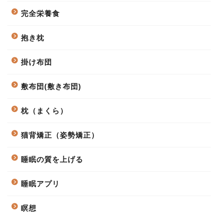
完全栄養食
抱き枕
掛け布団
敷布団(敷き布団)
枕（まくら）
猫背矯正（姿勢矯正）
睡眠の質を上げる
睡眠アプリ
瞑想