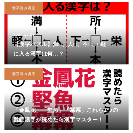
漢字読み講座
2024.10.22
【漢字パズル】満□、人□、不□、□軽 □
に入る漢字は何…？
漢字読み講座
2024.10.27
「金鳳花」「堅魚」「冪冪」これら3つの
難読漢字が読めたら漢字マスター！