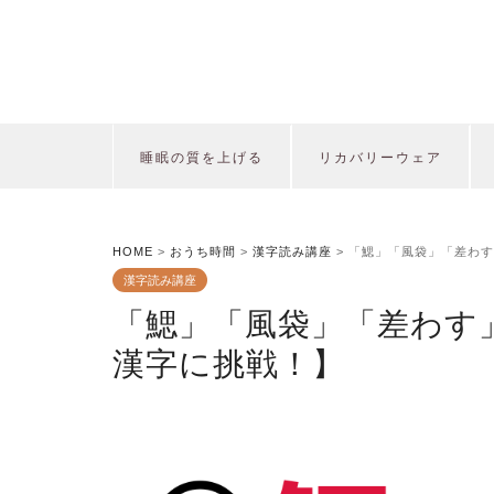
睡眠の質を上げる
リカバリーウェア
HOME
>
おうち時間
>
漢字読み講座
>
「鰓」「風袋」「差わす
漢字読み講座
「鰓」「風袋」「差わす
漢字に挑戦！】