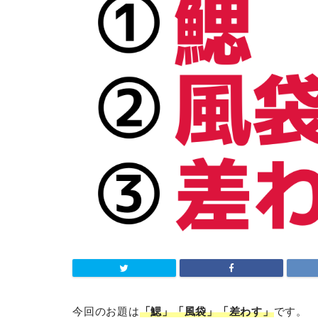
今回のお題は
「鰓」「風袋」「差わす」
です。