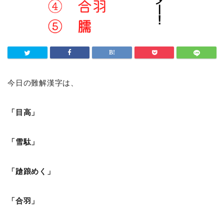
今日の難解漢字は、
「目高」
「雪駄」
「蹌踉めく」
「合羽」