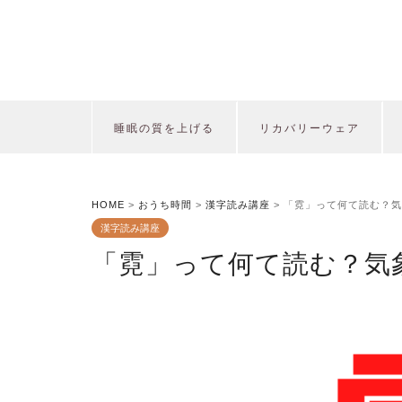
睡眠の質を上げる
リカバリーウェア
HOME
>
おうち時間
>
漢字読み講座
>
「霓」って何て読む？気
漢字読み講座
「霓」って何て読む？気