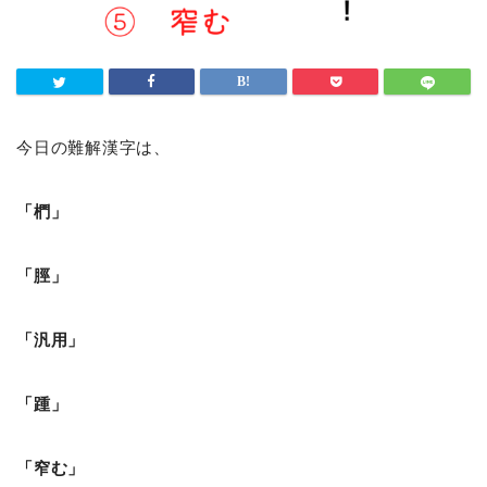
今日の難解漢字は、
「椚」
「脛」
「汎用」
「踵」
「窄む」