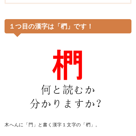
１つ目の漢字は「椚」です！
木へんに「門」と書く漢字１文字の「椚」。