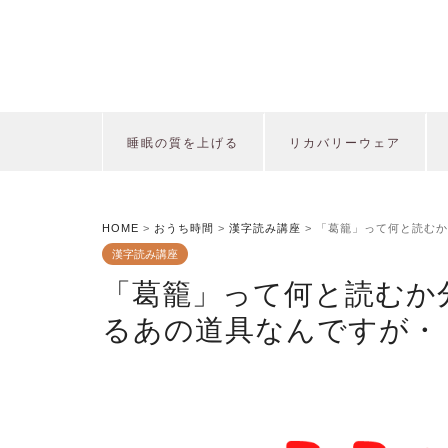
睡眠の質を上げる
リカバリーウェア
HOME
>
おうち時間
>
漢字読み講座
>
「葛籠」って何と読むか
漢字読み講座
「葛籠」って何と読むか
るあの道具なんですが・