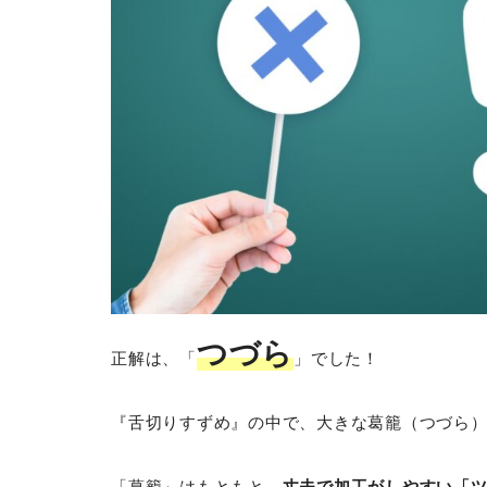
つづら
正解は、「
」でした！
『舌切りすずめ』の中で、大きな葛籠（つづら
「葛籠」はもともと、
丈夫で加工がしやすい「