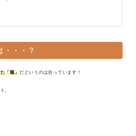
は・・・？
きた「籠」
だというのは合っています！
ント。
！