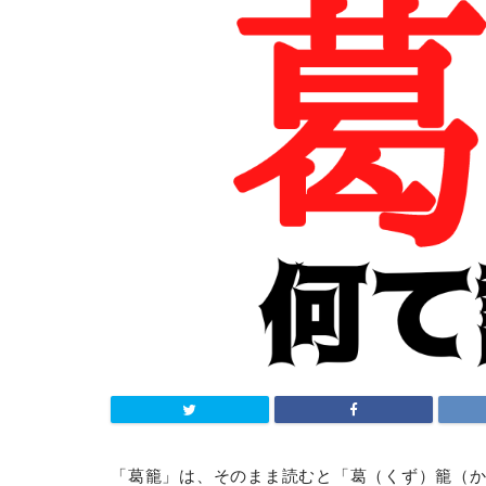
「葛籠」は、そのまま読むと「葛（くず）籠（