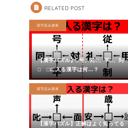
RELATED POST
漢字読み講座
2024.11.23
【漢字パズル】□号、対□、平□、同
□ □に入る漢字は何…？
漢字読み講座
2024.06.30
【漢字パズル】正解はよく知ってる