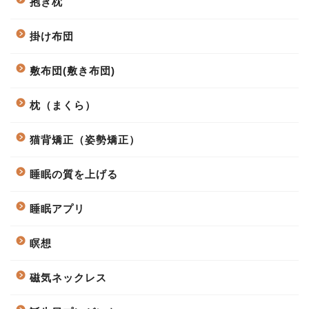
抱き枕
掛け布団
敷布団(敷き布団)
枕（まくら）
猫背矯正（姿勢矯正）
睡眠の質を上げる
睡眠アプリ
瞑想
磁気ネックレス