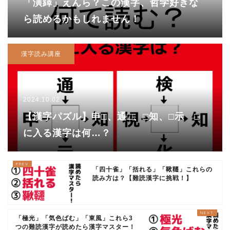
「演繹」えんら？この漢字、哲学好きな
ら読めるかもしれません！
漢字読み講座
2024.10.02
【漢字パズル】申□、通□、□知、□示 □
に入る漢字は何…？
「四十雀」「括れる」「鞦韆」これらの
読み方は？【難読漢字に挑戦！】
「極光」「気色ばむ」「東風」これら3
つの難読漢字が読めたら漢字マスター！