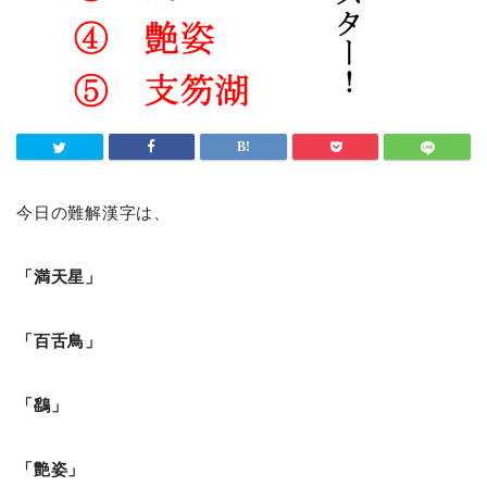
今日の難解漢字は、
「満天星」
「百舌鳥」
「鷂」
「艶姿」