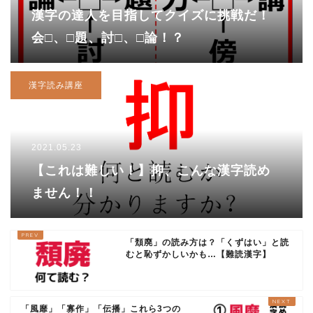
漢字の達人を目指してクイズに挑戦だ！
会□、□題、討□、□論！？
漢字読み講座
2021.05.23
【これは難しい！】抑、こんな漢字読め
ません！！
「頽廃」の読み方は？「くずはい」と読
むと恥ずかしいかも…【難読漢字】
「風靡」「寡作」「伝播」これら3つの