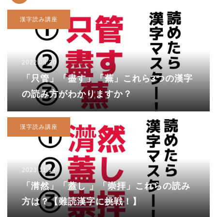
漢字読み講座
2022.08.20
「只管」「盡す」「蕪」これら3つの漢字
の読み方がわかりますか？
漢字読み講座
2023.11.14
「潸然」「蓋し 」「崇拝」これらの読み
方は？【難読漢字に挑戦！】