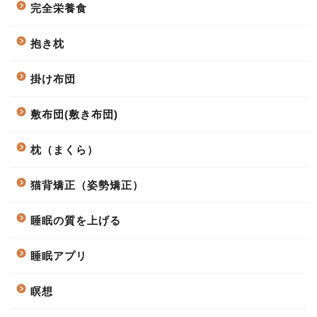
完全栄養食
抱き枕
掛け布団
敷布団(敷き布団)
枕（まくら）
猫背矯正（姿勢矯正）
睡眠の質を上げる
睡眠アプリ
瞑想