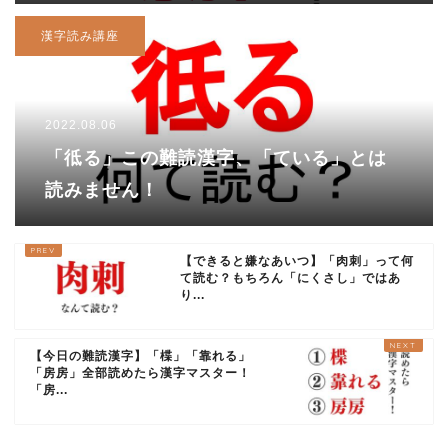
漢字読み講座
2022.08.06
「彽る」この難読漢字、「ている」とは
読みません！
【できると嫌なあいつ】「肉刺」って何
て読む？もちろん「にくさし」ではあ
り...
【今日の難読漢字】「楪」「靠れる」
「房房」全部読めたら漢字マスター！
「房...