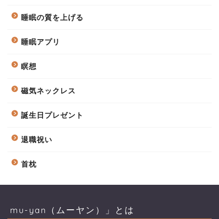
睡眠の質を上げる
睡眠アプリ
瞑想
磁気ネックレス
誕生日プレゼント
退職祝い
首枕
mu-yan（ムーヤン）」とは