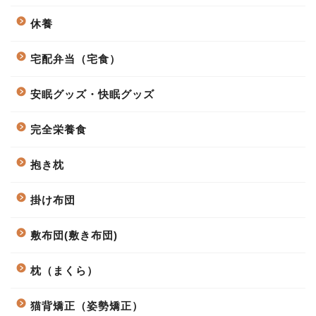
休養
宅配弁当（宅食）
安眠グッズ・快眠グッズ
完全栄養食
抱き枕
掛け布団
敷布団(敷き布団)
枕（まくら）
猫背矯正（姿勢矯正）