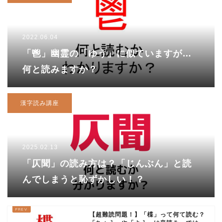
2022.06.04
「鬯」幽霊の「ゆう」に似ていますが…
何と読みますか？
漢字読み講座
2025.02.13
「仄聞」の読み方は？「じんぶん」と読
んでしまうと恥ずかしい！？
【超難読問題！】「楪」って何て読む？