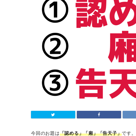
今回のお題は
「認める」「廂」「告天子」
です