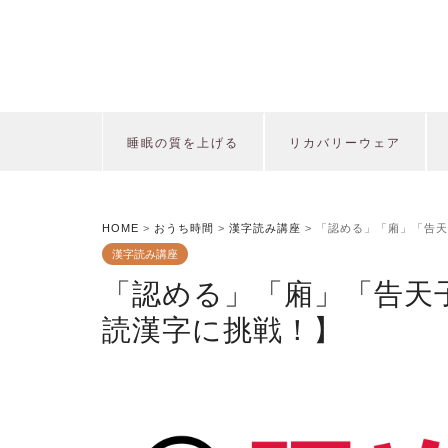
睡眠の質を上げる
リカバリーウェア
HOME
>
おうち時間
>
漢字読み講座
>
「認める」「廂」「告天
漢字読み講座
「認める」「廂」「告天
読漢字に挑戦！】