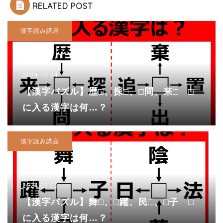
RELATED POST
漢字読み講座
2024.10.24
【漢字パズル】歴□、探□、□問、来□ □
に入る漢字は何…？
漢字読み講座
2024.09.05
【漢字パズル】舞□、□躍、民□、□子 □
に入る漢字は何…？