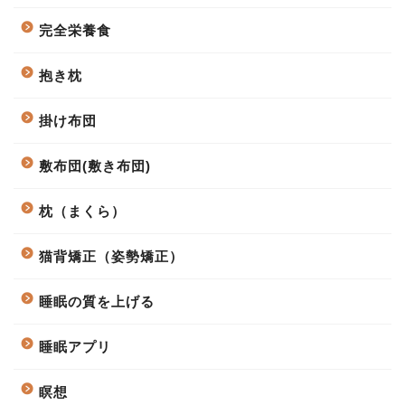
完全栄養食
抱き枕
掛け布団
敷布団(敷き布団)
枕（まくら）
猫背矯正（姿勢矯正）
睡眠の質を上げる
睡眠アプリ
瞑想