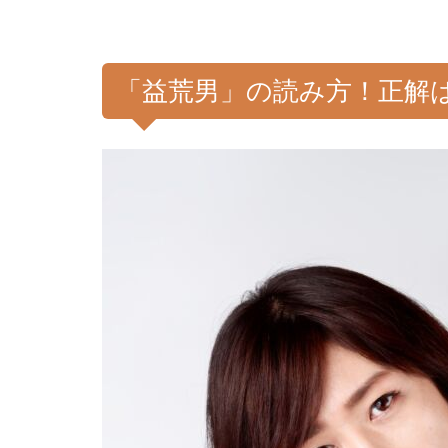
「益荒男」の読み方！正解