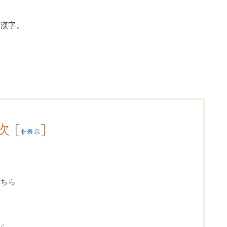
の漢字。
次
[
]
非表示
」
ちら