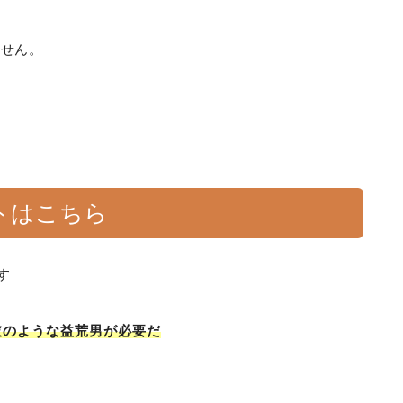
ません。
？
トはこちら
す
彼のような益荒男が必要だ
。