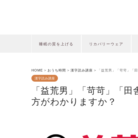
睡眠の質を上げる
リカバリーウェア
HOME
>
おうち時間
>
漢字読み講座
>
「益荒男」「苛苛」「田
漢字読み講座
「益荒男」「苛苛」「田
方がわかりますか？