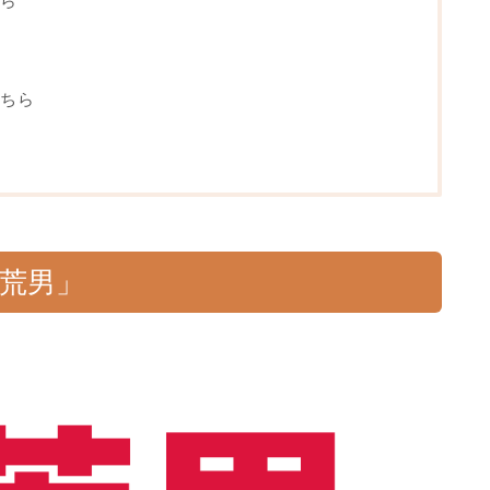
ら
ちら
益荒男」