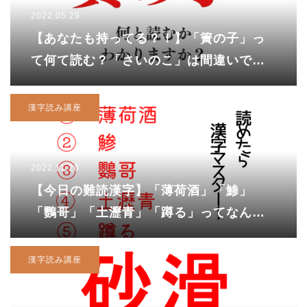
2022.05.29
【あなたも持ってる？！】「簀の子」っ
て何て読む？「さいのこ」は間違いで
す！！
漢字読み講座
2022.11.20
【今日の難読漢字】「薄荷酒」「鯵」
「鸚哥」「土瀝青」「蹲る」ってなんて
読む？
漢字読み講座