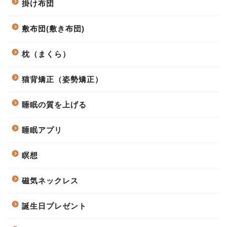
掛け布団
敷布団(敷き布団)
枕（まくら）
猫背矯正（姿勢矯正）
睡眠の質を上げる
睡眠アプリ
瞑想
磁気ネックレス
誕生日プレゼント