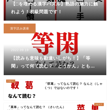
【□を埋める漢字パズル】熟語の魅力に触
れよう！初級問題です！
漢字読み講座
2022.09.19
【読みも意味も勘違いしがち！】「等
閑」って何て読む？「とうかん」とも読
むけれど……
「靫葛」ってなんて読む？ なんと（しゃ
くつ）ではないのです！
「菜単」ってなんて読む？ （さいたん）